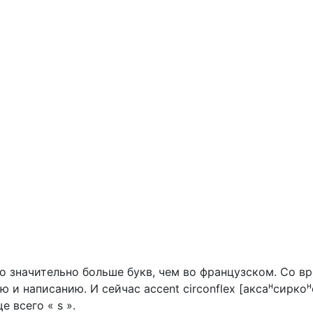
ло значительно больше букв, чем во французском. Со в
н
н
и написанию. И сейчас accent circonflex [акса
сирко
е всего « s ».