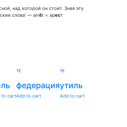
асной, над которой он стоит. Зная эту
ские слова’ — arr
ê
t = ар
ес
т
1
€
1
€
оль
федерация
утиль
 to cart
Add to cart
Add to cart