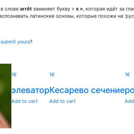
 в слове
arrêt
заменяет букву «
s »
, которая идёт за гл
аспознавать латинские основы, которые похожи на ‘рус
o
submit yours
?
1
€
1
€
1
€
элеватор
Кесарево сечение
р
Add to cart
Add to cart
Add