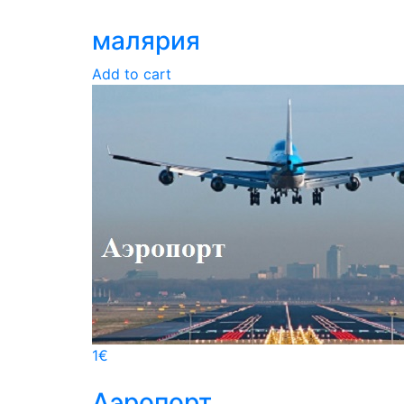
малярия
Add to cart
1
€
Аэропорт