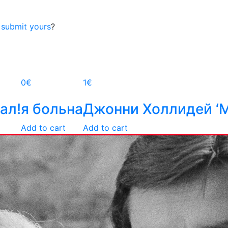
o
submit yours
?
0
€
1
€
ал!
я больна
Джонни Холлидей ‘М
Add to cart
Add to cart