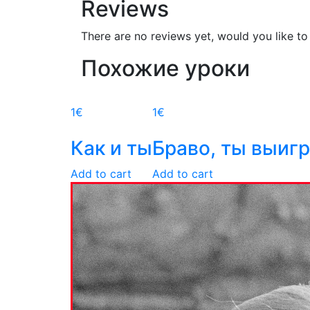
Reviews
There are no reviews yet, would you like t
Похожие уроки
1
€
1
€
Как и ты
Браво, ты выигр
Add to cart
Add to cart