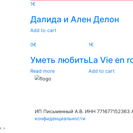
1
€
Далида и Ален Делон
Add to cart
0€
1
€
Уметь любить
La Vie en r
Read more
Add to cart
ИП Письменный А.В. ИНН 771677152363 А
конфиденциальности
‹
›