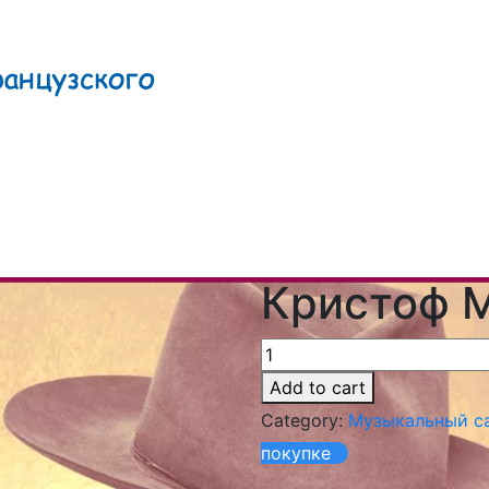
Кристоф 
Add to cart
Category:
Музыкальный с
покупке