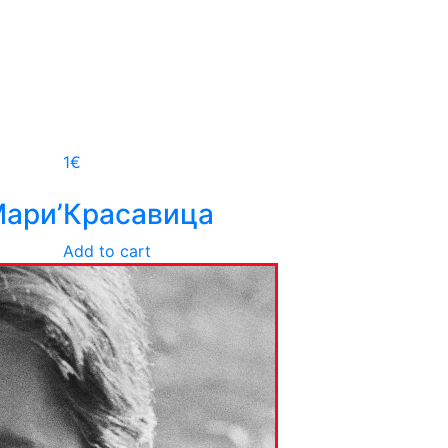
1
€
ари’
Красавица
Add to cart