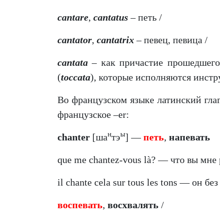
cantare
,
cantatus
– петь /
cantator
,
cantatrix
– певец, певица /
cantata
– как причастие прошедшег
(
toccata
), которые исполняются инст
Во французском языке латинский гла
французское –er:
н
ы
chanter
[ша
тэ
] —
петь
,
напевать
que me chantez-vous là? — что вы мне 
il chante cela sur tous les tons — он бе
воспевать
,
восхвалять
/