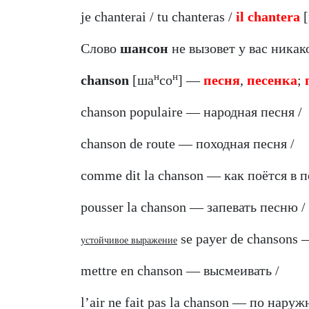
je chanterai / tu chanteras /
il chantera
Слово
шансон
не вызовет у вас ника
н
н
chanson
[ша
со
] —
песня
,
песенка
;
chanson populaire — народная песня /
chanson de route — походная песня /
comme dit la chanson — как поётся в п
pousser la chanson — запевать песню /
se payer de chansons
устойчивое выражение
mettre en chanson — высмеивать /
l’air ne fait pas la chanson — по наруж