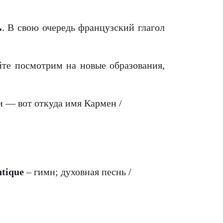
ь
. В свою очередь французский глагол
те посмотрим на новые образования,
и — вот откуда имя Кармен /
ntique
– гимн; духовная песнь /