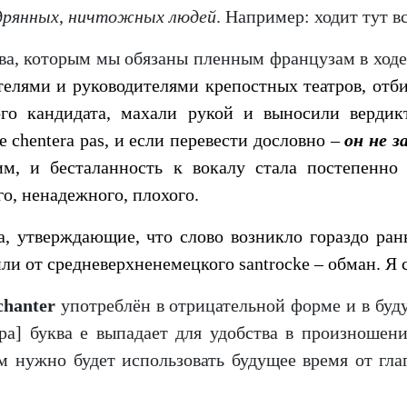
дрянных
,
ничтожных людей
. Например: ходит тут в
ва, которым мы обязаны пленным французам в ход
чителями и руководителями крепостных театров, от
ого кандидата, махали рукой и выносили вердикт
e chentera pas, и если перевести дословно –
он не з
м, и бесталанность к вокалу стала постепенно
ого, ненадежного, плохого.
а, утверждающие, что слово возникло гораздо рань
ли от средневерхненемецкого santrocke – обман. Я 
chanter
употреблён в отрицательной форме и в будущ
ра] буква е выпадает для удобства в произношени
м нужно будет использовать будущее время от глаг