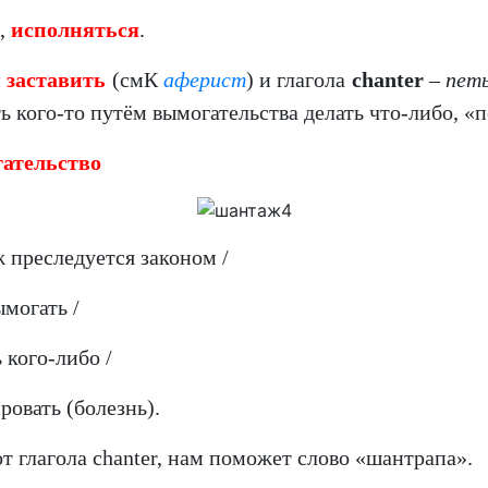
,
исполняться
.
и
заставить
(смК
аферист
) и глагола
chanter
–
пет
ить кого-то путём вымогательства делать что-либо, «
ательство
аж преследуется законом /
ымогать /
 кого-либо /
ировать (болезнь).
 глагола chanter, нам поможет слово «шантрапа».