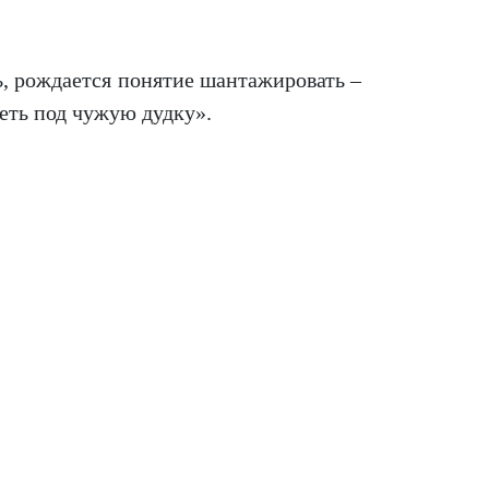
ь
, рождается понятие шантажировать –
петь под чужую дудку».