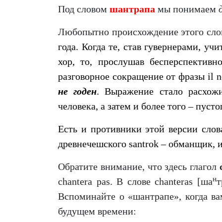
Под словом
шантрапа
мы понимаем
Любопытно происхождение этого сло
года. Когда те, став гувернерами, у
хор, то, прослушав бесперспективн
разговорное сокращение от фразы il n
не годен
. Выражение стало расхожи
человека, а затем и более того – пуст
Есть и противники этой версии слов
древнечешского santrok – обманщик, и
Обратите внимание, что здесь глагол
н
chantera pas. В слове chanteras [ша
т
Вспоминайте о «шантрапе», когда ва
будущем времени: