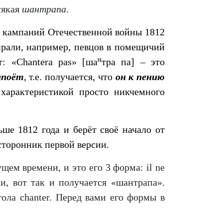
сякая
шантрапа
.
е
кампаний Отечественной войны 1812
бирали, например, певцов в помещичий
н
: «Chantera pas» [ша
тра па] – это
апоёт
, т.е. получается, что
он
к пению
 характеристикой просто никчемного
ше 1812 года и берёт своё начало от
сторонник первой версии.
ем времени, и это его 3 форма: il ne
и, вот так и получается «шантрапа».
ола chanter. Перед вами его формы в