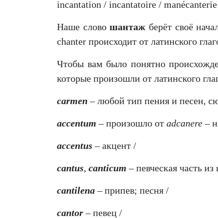
incantation / incantatoire / manécanterie
Наше слово
шантаж
берёт своё нача
chanter происходит от латинского гла
Чтобы вам было понятно происхожде
которые произошли от латинского гла
carmen
– любой тип пения и песен, с
accentum
– произошло от
adcanere
– н
accentus
– акцент /
cantus
,
canticum
– певческая часть из
cantilena
– припев; песня /
cantor
– певец /