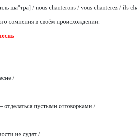
н
[иль ша
тра] / nous chanterons / vous chanterez / ils ch
кого сомнения в своём происхождении:
песнь
есне /
 — отделаться пустыми отговорками /
ности не судят /