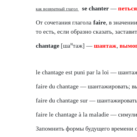
se chanter
—
петься
как возвратный глагол
От сочетания глагола
faire
, в значени
то есть, если образно сказать, застав
н
chantage
[ша
таж] —
шантаж
,
вымог
le chantage est puni par la loi — шант
faire du chantage — шантажировать; в
faire du chantage sur — шантажировать
faire le chantage à la maladie — симул
Запомнить формы будущего времени от