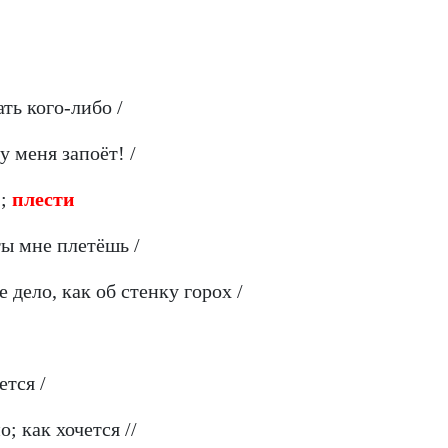
ть кого-либо /
 у меня запоёт! /
и
;
плести
 ты мне плетёшь /
е дело, как об стенку горох /
ется /
; как хочется //