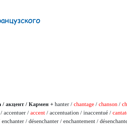
 / акцент / Кармен +
hanter /
chantage
/
chanson
/
c
/ accentuer /
accent
/ accentuation / inaccentué /
canta
 / enchanter / désenchanter / enchantement / désenchant