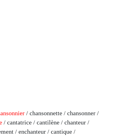
hansonnier
/ chansonnette / chansonner /
te
/ cantatrice / cantilène / chanteur /
ement / enchanteur / cantique /