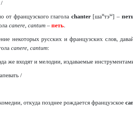
 /
н
ы
ло от французского глагола
chanter
[ша
тэ
] –
пет
гола
canere
,
cantum
–
петь
.
ние некоторых русских и французских слов, давай
гола
canere
,
cantum
:
юда же входят и мелодии, издаваемые инструментам
апевать /
 комедии, откуда позднее рождается французское
ca