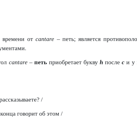
о времени от
cantare
– петь; является противопол
рументами.
гол
cantare
–
петь
приобретает букву
h
после
c
и у 
рассказываете? /
з конца говорит об этом /